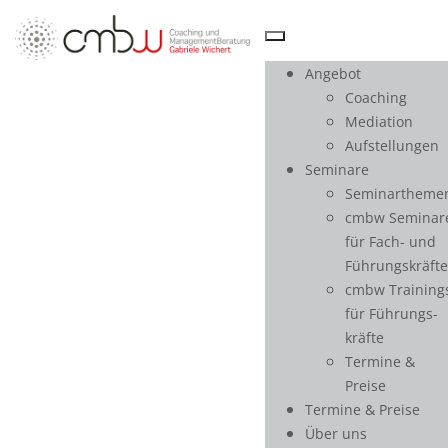
Angebot
Coaching
Mediation
Aufstellungen
Seminare
Seminartheme
cmbw Seminar
für Fach- und
Führungskräfte
cmbw Training
Teilnahmebedingungen und
für Führungs­
Informationen
kräfte
Termine &
Preise
(Stand 12.11.2018)
Termine & Preise
Veranstaltungsorte:
Über uns