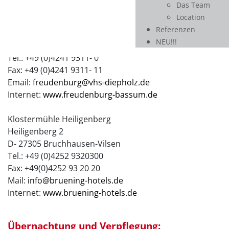
Das Team
Europäisches Seminar-und Tagungshaus
Location
„Die Freudenburg“
Referenzen
Amtsfreiheit 1a
NEU!!!
D-27211 Bassum
Tel.: +49 (0)4241 9311- 0
Fax: +49 (0)4241 9311- 11
Email:
freudenburg@vhs-diepholz.de
Internet:
www.freudenburg-bassum.de
Klostermühle Heiligenberg
Heiligenberg 2
D- 27305 Bruchhausen-Vilsen
Tel.: +49 (0)4252 9320300
Fax: +49(0)4252 93 20 20
Mail:
info@bruening-hotels.de
Internet:
www.bruening-hotels.de
Übernachtung und Verpflegung: